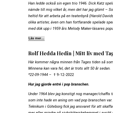
Han ledde också sin egen trio 1946. Dick Katz spel
nämde till mig vilket år, men det har jag glömt – 
heltid för att arbeta på en teaterbyrå (Harold Da
olika artister, även om han fortfarande spelade spel
med dök upp i 1959 års Melody Maker-läsares popu
Läs mer…
Rolf Hedda Hedin | Mitt liv med Ta
Här kommer några minnen från Tages tiden så so
Minnena kan vara fel, det är trots allt 50 år sedan.
*22-09-1944 –
† 9-12-2022
Hur jag gjorde entré i pop branschen.
Under 1964 blev jag konstigt nog manager/chaffis t
som inte hade en aning om vad pop branschen var.
Teknikum i Göteborg fick jag ansvaret för att skaffa
mer eller mindre på sjuksköterskehemmet i avsikt at