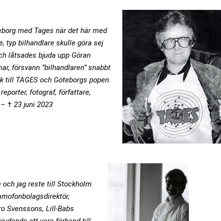
teborg med Tages när det här med
, typ bilhandlare skulle göra sej
och låtsades bjuda upp Göran
ar, försvann ”bilhandlaren” snabbt
ek till TAGES och Göteborgs popen.
eporter, fotograf, författare,
5 –
†
23 juni 2023
och jag reste till Stockholm
mmofonbolagsdirektör,
o Svenssons, Lill-Babs