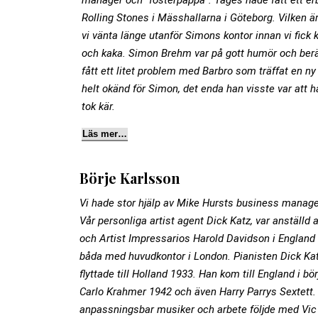
manager och ”fosterpappa”. Tages hade fått ett erb
Rolling Stones i Mässhallarna i Göteborg. Vilken ä
vi vänta länge utanför Simons kontor innan vi fick
och kaka. Simon Brehm var på gott humör och berä
fått ett litet problem med Barbro som träffat en n
helt okänd för Simon, det enda han visste var att 
tok kär.
Läs mer…
Börje Karlsson
Vi hade stor hjälp av Mike Hursts business manag
Vår personliga artist agent Dick Katz, var anställd 
och Artist Impressarios Harold Davidson i England
båda med huvudkontor i London. Pianisten Dick Kat
flyttade till Holland 1933. Han kom till England i b
Carlo Krahmer 1942 och även Harry Parrys Sextett
anpassningsbar musiker och arbete följde med Vic