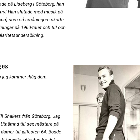
ade på Liseberg i Göteborg, han
Sorry! Han slutade med musik på
vidson) som så småningom skötte
ningar på 1960-talet och till och
laritetsundersökning.
ges
m jag kommer ihåg dem.
ill Shakers från Göteborg. Jag
 Utnämnd till sex mästare på
 damer till julfesten 64. Bodde
t förgylla julfesten för det