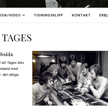
SIK/VIDEO
TIDNINGSKLIPP
KONTAKT
ERB
TAGES
bbsida
 att Tages blev
samband med
 det riktiga