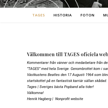
TAGES
HISTORIA
FOTON
MU
Välkommen till TAGES ofíciela we
Kommentarer från vänner och medarbetare från det
”TAGES” med hela Sverige. Genombrottet kom i 
Västkustens Beatles den 17 Augusti 1964 som blev
startskottet på en fantastisk karriär sällan skådad.
Tages | Sveriges bästa Popband alla tider!
Välkomna!
Henrik Hagberg | Nonprofit website