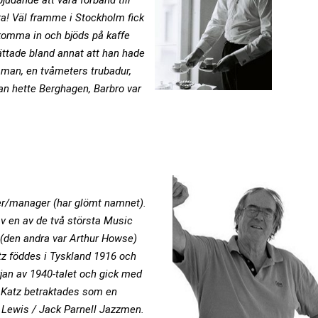
judande att vara förband till
ra! Väl framme i Stockholm fick
 komma in och bjöds på kaffe
ttade bland annat att han hade
y man, en tvåmeters trubadur,
han hette Berghagen, Barbro var
er/manager (har glömt namnet).
av en av de två största Music
 (den andra var Arthur Howse)
z föddes i Tyskland 1916 och
örjan av 1940-talet och gick med
. Katz betraktades som en
 Lewis / Jack Parnell Jazzmen.