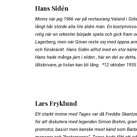
Hans Sidén
Minns när jag 1966 var på restaurang Valand i Gö
långt hår störde alla lite äldre män. En kostymnisse
rolig när en orkester började spela och gick fram 
Lagerberg, men när
Göran reste sej med öppna arm
och förskräckt.
Hans Sidén alltid med en stor kärl
Hans hade många järn i elden , här en del av detta, r
låtskrivare, ja listan kan bli lång. *12 oktober 193
Lars Fryklund
Ett starkt minne med Tages var då Freddie Skantze 
för att diskutera med legenden Simon Brehm, gra
promotor, basist men kanske mest känd som Barbr