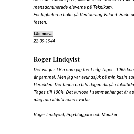
mansdominerade eleverna på Teknikum.
Festligheterna hölls på Restaurang Valand. Hade oc
festen.
Läs mer…
22-09-1944
Roger Lindqvist
Det var ju i TV:n som jag först såg Tages.
1965 kom 
år gammal.
Men jag var avundsjuk på min kusin so
Perudden.
Det fanns en bild dagen därpå i lokaltid
Tages till 100%.
Det kuriosa i sammanhanget är att
idag min äldsta sons
svärfar.
Roger Lindqvist, Pop-bloggare och Musiker.