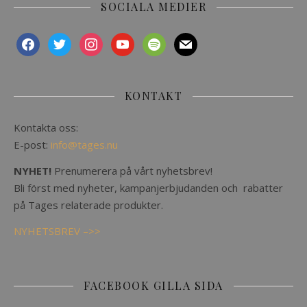
SOCIALA MEDIER
facebook
twitter
instagram
youtube
spotify
mail
KONTAKT
Kontakta oss:
E-post:
info@tages.nu
NYHET!
Prenumerera på vårt nyhetsbrev!
Bli först med nyheter, kampanjerbjudanden och rabatter
på Tages relaterade produkter.
NYHETSBREV –>>
FACEBOOK GILLA SIDA