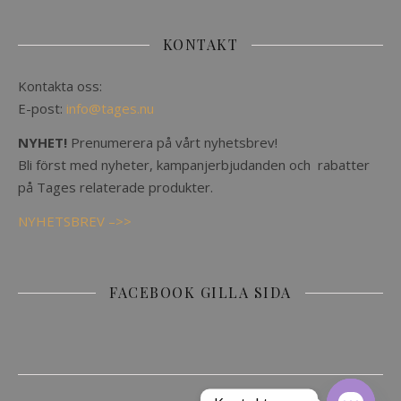
KONTAKT
Kontakta oss:
E-post:
info@tages.nu
NYHET!
Prenumerera på vårt nyhetsbrev!
Bli först med nyheter, kampanjerbjudanden och rabatter
på Tages relaterade produkter.
NYHETSBREV –>>
FACEBOOK GILLA SIDA